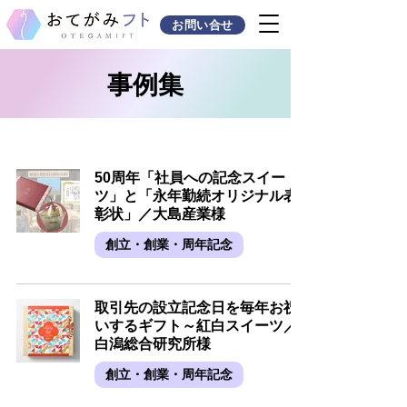
お問い合せ
事例集
50周年「社員への記念スイー
ツ」と「永年勤続オリジナル表
彰状」／大島産業様
創立・創業・周年記念
取引先の設立記念日を毎年お祝
いするギフト～紅白スイーツ／
白潟総合研究所様
創立・創業・周年記念