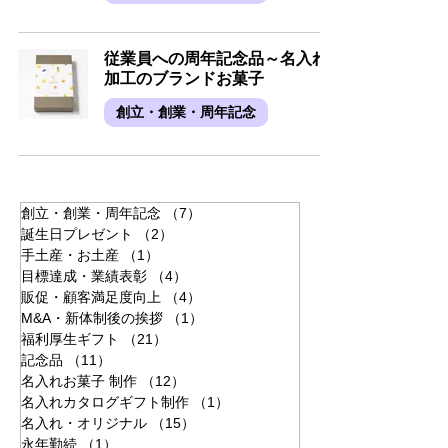
従業員への周年記念品～名入れ
加工のブランドお菓子
創立・創業・周年記念
創立・創業・周年記念
（7）
7件の記事
誕生日プレゼント
（2）
2件の記事
手土産・お土産
（1）
1件の記事
目標達成・業績表彰
（4）
4件の記事
販促・顧客満足度向上
（4）
4件の記事
M&A・新体制後の挨拶
（1）
1件の記事
福利厚生ギフト
（21）
21件の記事
記念品
（11）
11件の記事
名入れお菓子 制作
（12）
12件の記事
名入れカタログギフト制作
（1）
1件の記事
名入れ・オリジナル
（15）
15件の記事
永年勤続
（1）
1件の記事