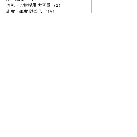
お礼・ご挨拶用 大容量
（2）
2件の記事
期末・年末 慰労品
（15）
15件の記事
クリスマス
（4）
4件の記事
企業・法人・会社
食べ物・グルメ
従業員向け
社員向け
お菓子・スイーツ
オリジナル加工
名入れ・ロゴ入れ
時期：年末
記念品
冷凍グルメ
高級肉
業種：サービス業
従業員向け周年記念品
カタログギフト
顧客向け
従業員の家族向け
業種：メーカー
ご挨拶
業種：金融業
誕生日
ブランド菓子
業種：通信業
業種：建設業
式典・イベント参加者向け
社内表彰
業種：物流業
業種：加工業
手紙の特別仕様
追加同封・同梱
業種：化粧品
業種：教育
会員向け
業種：製造業
ノベルティ
オリジナルカタログギフト
業種：印刷会社
採用活動
業種：運送業