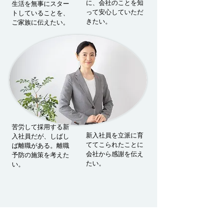
に、会社のことを知
生活を無事にスター
って安心していただ
トしていることを、
きたい。
ご家族に伝えたい。
​苦労して採用する新
新入社員を立派に育
入社員だが、しばし
ててこられたことに
ば離職がある。離職
会社から感謝を伝え
予防の施策を考えた
たい。
い。