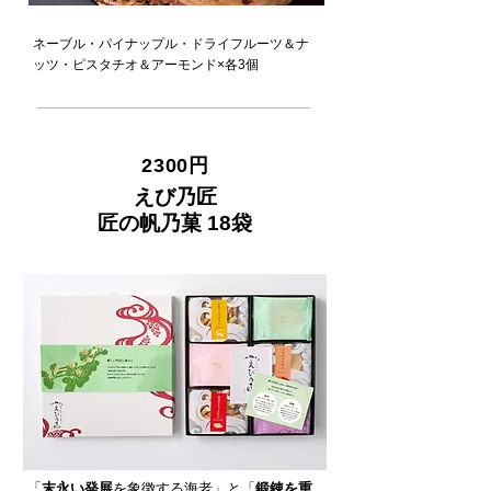
ネーブル・パイナップル・ドライフルーツ＆ナ
ッツ・ピスタチオ＆アーモンド×各3個
2300円
えび乃匠
匠の帆乃菓 18袋
「
末永い発展
を象徴
する海老」と「
鍛錬を重