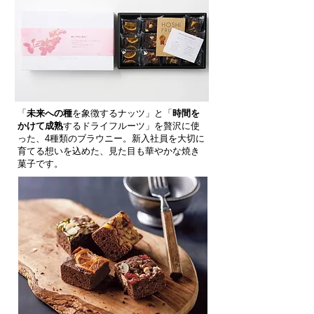
「
未来への種
を象徴するナッツ」と「
時間を
かけて成熟
する
ドライフルーツ」を贅沢に使
った、4種類のブラウニー。新入社員を大切に
育てる想いを込めた、見た目も華やかな焼き
菓子です。