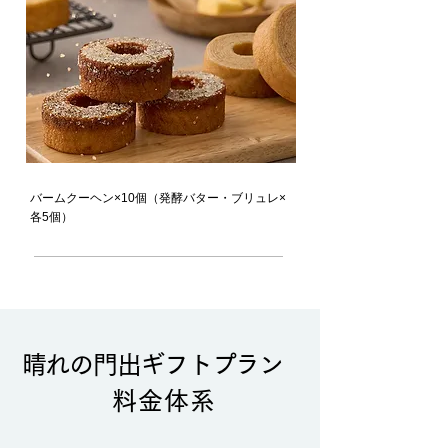
バームクーヘン×10個（発酵バター・ブリュレ×
各5個）
晴れの門出ギフトプラン
料金体系