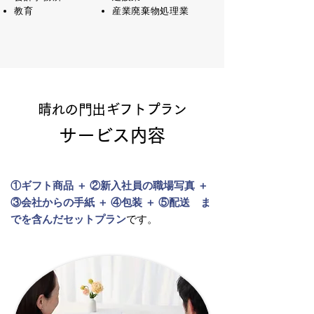
​教育
産業廃棄物処理業
晴れの門出ギフト
プラン
サービス内容
①ギフト商品 ＋ ②新入社員の職場写真 ＋
③会社からの手紙 ＋ ④包装 ＋ ⑤配送 ま
でを含んだセットプラン
​です。