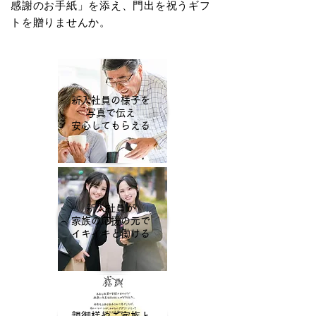
感謝のお手紙」を添え、門出を祝うギフ
トを贈りませんか。
新入社員の
様子を
写真で伝え
安心してもらえる
新入社員が
家族の応援の元で
イキイキと
働ける