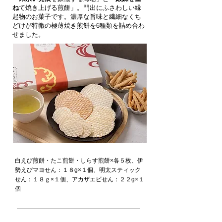
ね
て焼き上げる煎餅
」。門出にふさわしい縁
起物のお菓子です。濃厚な旨味と繊細なくち
どけが特徴の極薄焼き煎餅を6種類を詰め合わ
せました。
白えび煎餅・たこ煎餅・しらす煎餅×各５枚、伊
勢えびマヨせん：１８g×１個、明太スティック
せん：１８ｇ×１個、アカザエビせん：２２g×１
個