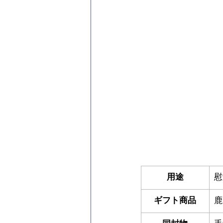
用途
慰
ギフト商品
鹿