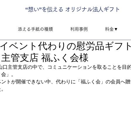
“想い”を伝える オリジナル法人ギフト
▼
添える手紙の種類
利用事例
料金▼
イベント代わりの慰労品ギフ
口主管支店 福ふく会様
 山口主管支店の中で、コミュニケーションを取ることを目
く会」。
ベントが開催できない中、代わりに「福ふく会」の会員へ贈
た。