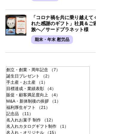
「コロナ禍を共に乗り越えてく
れた感謝のギフト」社員＆ご家
族へ／サードプラネット様
期末・年末 慰労品
創立・創業・周年記念
（7）
7件の記事
誕生日プレゼント
（2）
2件の記事
手土産・お土産
（1）
1件の記事
目標達成・業績表彰
（4）
4件の記事
販促・顧客満足度向上
（4）
4件の記事
M&A・新体制後の挨拶
（1）
1件の記事
福利厚生ギフト
（21）
21件の記事
記念品
（11）
11件の記事
名入れお菓子 制作
（12）
12件の記事
名入れカタログギフト制作
（1）
1件の記事
名入れ・オリジナル
（15）
15件の記事