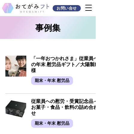
お問い合せ
事例集
「一年おつかれさま」従業員へ
の年末 慰労品ギフト／大陽製粉
様
期末・年末 慰労品
従業員への慰労・受賞記念品～
お菓子・食品・飲料の詰め合わ
せ
期末・年末 慰労品