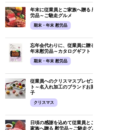
年末に従業員とご家族へ贈る 慰
労品～ご馳走グルメ
期末・年末 慰労品
忘年会代わりに、従業員に贈る
年末慰労品～カタログギフト
期末・年末 慰労品
従業員へのクリスマスプレゼン
ト～名入れ加工のブランドお菓
子
クリスマス
日頃の感謝を込めて従業員とご
家族へ贈る 慰労品～ご馳走グル