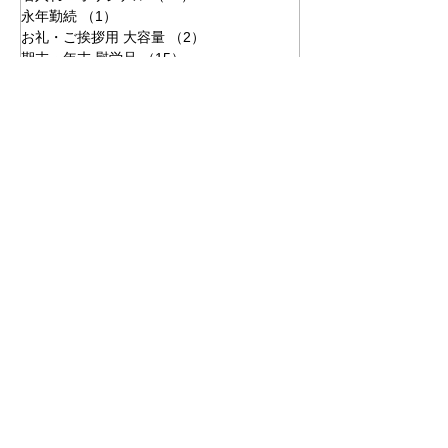
永年勤続
（1）
1件の記事
お礼・ご挨拶用 大容量
（2）
2件の記事
期末・年末 慰労品
（15）
15件の記事
クリスマス
（4）
4件の記事
企業・法人・会社
食べ物・グルメ
従業員向け
社員向け
お菓子・スイーツ
オリジナル加工
名入れ・ロゴ入れ
時期：年末
記念品
冷凍グルメ
高級肉
業種：サービス業
従業員向け周年記念品
カタログギフト
顧客向け
従業員の家族向け
業種：メーカー
ご挨拶
業種：金融業
誕生日
ブランド菓子
業種：通信業
業種：建設業
式典・イベント参加者向け
社内表彰
業種：物流業
業種：加工業
手紙の特別仕様
追加同封・同梱
業種：化粧品
業種：教育
会員向け
業種：製造業
ノベルティ
オリジナルカタログギフト
業種：印刷会社
採用活動
業種：運送業