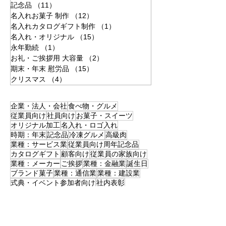
記念品
（11）
11件の記事
名入れお菓子 制作
（12）
12件の記事
名入れカタログギフト制作
（1）
1件の記事
名入れ・オリジナル
（15）
15件の記事
永年勤続
（1）
1件の記事
お礼・ご挨拶用 大容量
（2）
2件の記事
期末・年末 慰労品
（15）
15件の記事
クリスマス
（4）
4件の記事
企業・法人・会社
食べ物・グルメ
従業員向け
社員向け
お菓子・スイーツ
オリジナル加工
名入れ・ロゴ入れ
時期：年末
記念品
冷凍グルメ
高級肉
業種：サービス業
従業員向け周年記念品
カタログギフト
顧客向け
従業員の家族向け
業種：メーカー
ご挨拶
業種：金融業
誕生日
ブランド菓子
業種：通信業
業種：建設業
式典・イベント参加者向け
社内表彰
業種：物流業
業種：加工業
手紙の特別仕様
追加同封・同梱
業種：化粧品
業種：教育
会員向け
業種：製造業
ノベルティ
オリジナルカタログギフト
業種：印刷会社