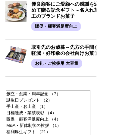
優良顧客にご愛顧への感謝を込
めて贈る記念ギフト～名入れ加
工のブランドお菓子
販促・顧客満足度向上
取引先のお歳暮～先方の手間を
軽減・好印象の会社向けお菓子
お礼・ご挨拶用 大容量
創立・創業・周年記念
（7）
7件の記事
誕生日プレゼント
（2）
2件の記事
手土産・お土産
（1）
1件の記事
目標達成・業績表彰
（4）
4件の記事
販促・顧客満足度向上
（4）
4件の記事
M&A・新体制後の挨拶
（1）
1件の記事
福利厚生ギフト
（21）
21件の記事