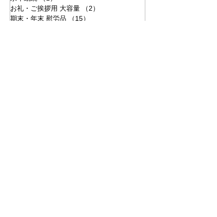
お礼・ご挨拶用 大容量
（2）
2件の記事
期末・年末 慰労品
（15）
15件の記事
クリスマス
（4）
4件の記事
企業・法人・会社
食べ物・グルメ
従業員向け
社員向け
お菓子・スイーツ
オリジナル加工
名入れ・ロゴ入れ
時期：年末
記念品
冷凍グルメ
高級肉
業種：サービス業
従業員向け周年記念品
カタログギフト
顧客向け
従業員の家族向け
業種：メーカー
ご挨拶
業種：金融業
誕生日
ブランド菓子
業種：通信業
業種：建設業
式典・イベント参加者向け
社内表彰
業種：物流業
業種：加工業
手紙の特別仕様
追加同封・同梱
業種：化粧品
業種：教育
会員向け
業種：製造業
ノベルティ
オリジナルカタログギフト
業種：印刷会社
採用活動
業種：運送業