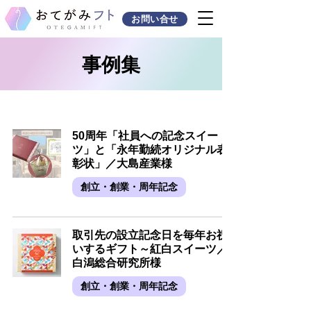
お問い合せ
事例集
50周年「社員への記念スイー
ツ」と「永年勤続オリジナル表
彰状」／大島産業様
創立・創業・周年記念
取引先の設立記念日を毎年お祝
いするギフト～紅白スイーツ／
白潟総合研究所様
創立・創業・周年記念