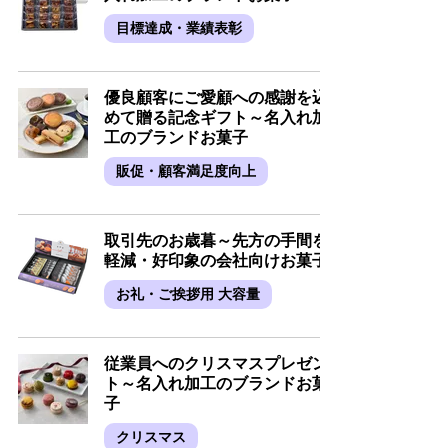
目標達成・業績表彰
優良顧客にご愛顧への感謝を込
めて贈る記念ギフト～名入れ加
工のブランドお菓子
販促・顧客満足度向上
取引先のお歳暮～先方の手間を
軽減・好印象の会社向けお菓子
お礼・ご挨拶用 大容量
従業員へのクリスマスプレゼン
ト～名入れ加工のブランドお菓
子
クリスマス