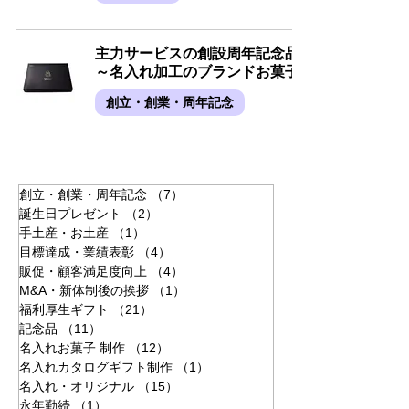
主力サービスの創設周年記念品
～名入れ加工のブランドお菓子
創立・創業・周年記念
創立・創業・周年記念
（7）
7件の記事
誕生日プレゼント
（2）
2件の記事
手土産・お土産
（1）
1件の記事
目標達成・業績表彰
（4）
4件の記事
販促・顧客満足度向上
（4）
4件の記事
M&A・新体制後の挨拶
（1）
1件の記事
福利厚生ギフト
（21）
21件の記事
記念品
（11）
11件の記事
名入れお菓子 制作
（12）
12件の記事
名入れカタログギフト制作
（1）
1件の記事
名入れ・オリジナル
（15）
15件の記事
永年勤続
（1）
1件の記事