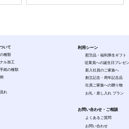
高級品。 表面にA社様の専用デザインを可食プ
リント
ついて
利用シーン
の種類
慰労品・福利厚生ギフト
ナル加工
従業員への誕生日プレゼ
手紙の種類
新入社員のご家族へ
例
創立記念
・周年記念品
社員ご家族への贈り物
流れ
お礼・差し入れ プラン
お問い合わせ・ご相談
よくあるご質問
お問い合わせ