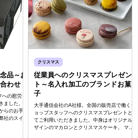
クリスマス
記念品～お
従業員へのクリスマスプレゼン
め合わせ
ト～名入れ加工のブランドお菓
子
フへの慰労・
きました。弊
大手通信会社のA社様。全国の販売店で働くシ
からのお手紙
ョップスタッフへのクリスマスプレゼントとし
弊社のスイー
てご利用いただきました。中身はオリジナルデ
作成し、箱へ
ザインのマカロンとクリスマスケーキ。 マカ
約2700か
ロンは、百貨店に店舗を持つマカロン専門店の