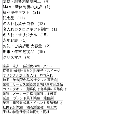
販促・顧客満足度向上
（4）
4件の記事
M&A・新体制後の挨拶
（1）
1件の記事
福利厚生ギフト
（21）
21件の記事
記念品
（11）
11件の記事
名入れお菓子 制作
（12）
12件の記事
名入れカタログギフト制作
（1）
1件の記事
名入れ・オリジナル
（15）
15件の記事
永年勤続
（1）
1件の記事
お礼・ご挨拶用 大容量
（2）
2件の記事
期末・年末 慰労品
（15）
15件の記事
クリスマス
（4）
4件の記事
企業・法人・会社
食べ物・グルメ
従業員向け
社員向け
お菓子・スイーツ
オリジナル加工
名入れ・ロゴ入れ
時期：年末
記念品
冷凍グルメ
高級肉
業種：サービス業
従業員向け周年記念品
カタログギフト
顧客向け
従業員の家族向け
業種：メーカー
ご挨拶
業種：金融業
誕生日
ブランド菓子
業種：通信業
業種：建設業
式典・イベント参加者向け
社内表彰
業種：物流業
業種：加工業
手紙の特別仕様
追加同封・同梱