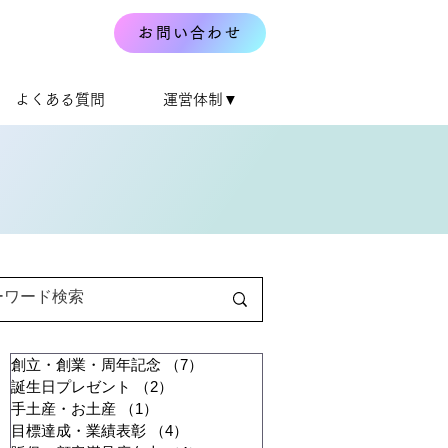
お問い合わせ
よくある質問
運営体制▼
創立・創業・周年記念
（7）
7件の記事
誕生日プレゼント
（2）
2件の記事
手土産・お土産
（1）
1件の記事
目標達成・業績表彰
（4）
4件の記事