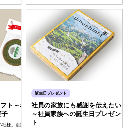
や、永年勤続
合研究所株式会社が、お取引先企業それぞれの
ました。ご利
設立記念日に合わせて送るギフトの商品企画～
の方に伺いま
運用をご用命いただきました。 ご利用の背景
や感想について、総務担当の田代様に伺いまし
た。
誕生日プレゼント
ギフト～名
社員の家族にも感謝を伝えたい
菓子
～社員家族への誕生日プレゼン
ト
A社様。創業