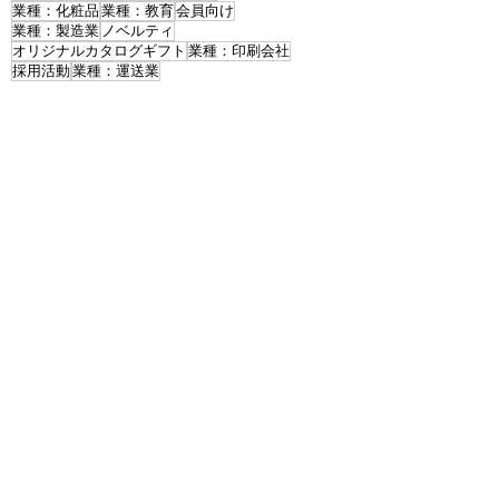
業種：化粧品
業種：教育
会員向け
業種：製造業
ノベルティ
オリジナルカタログギフト
業種：印刷会社
採用活動
業種：運送業