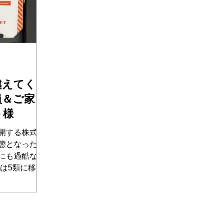
越えてく
員＆ご家
ト様
開する株式会
態となったコ
にも過酷な3
ナは5類に移行
感謝を伝えた
ただきま