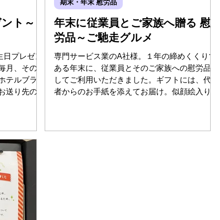
期末・年末 慰労品
ゼント～
年末に従業員とご家族へ贈る 慰
労品～ご馳走グルメ
生日プレゼン
専門サービス業のA社様。１年の締めくくりで
毎月、その月
ある年末に、従業員とそのご家族への慰労品と
ホテルブラン
してご利用いただきました。ギフトには、代表
お送り先の従
者からのお手紙を添えてお届け。似顔絵入りの
社アデリーか
お手紙は、気持ちが伝わる、記憶に残ると大変
しました。
好評です。自宅に届くお手紙付きのギフトは、
ご家族にも見