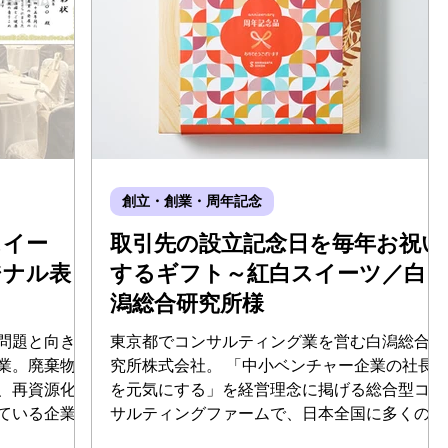
創立・創業・周年記念
スイー
取引先の設立記念日を毎年お祝い
ジナル表
するギフト～紅白スイーツ／白
潟総合研究所様
問題と向き合
東京都でコンサルティング業を営む白潟総合研
業。廃棄物を
究所株式会社。 「中小ベンチャー企業の社長
、再資源化で
を元気にする」を経営理念に掲げる総合型コン
ている企業で
サルティングファームで、日本全国に多くのお
祝賀会で社員
取引先をお持ちの企業です。 今回は、白潟総