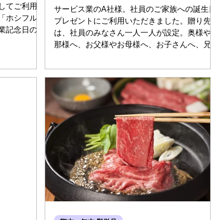
してご利用い
サービス業のA社様。社員のご家族への誕生日
「ホシフルー
プレゼントにご利用いただきました。贈り先
業記念日のオ
は、社員のみなさん一人一人が設定。奥様や旦
。たくさんの
那様へ、お父様やお母様へ、お子さんへ、兄弟
フトです。
姉妹や祖父母へ。ご家族ではないけれど、その
方にとって大切な存在である方を設定される場
合もありま