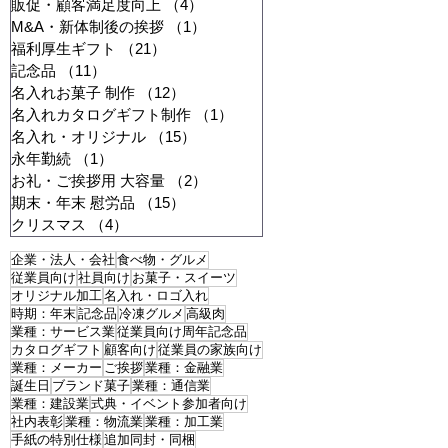
販促・顧客満足度向上
（4）
4件の記事
M&A・新体制後の挨拶
（1）
1件の記事
福利厚生ギフト
（21）
21件の記事
記念品
（11）
11件の記事
名入れお菓子 制作
（12）
12件の記事
名入れカタログギフト制作
（1）
1件の記事
名入れ・オリジナル
（15）
15件の記事
永年勤続
（1）
1件の記事
お礼・ご挨拶用 大容量
（2）
2件の記事
期末・年末 慰労品
（15）
15件の記事
クリスマス
（4）
4件の記事
企業・法人・会社
食べ物・グルメ
従業員向け
社員向け
お菓子・スイーツ
オリジナル加工
名入れ・ロゴ入れ
時期：年末
記念品
冷凍グルメ
高級肉
業種：サービス業
従業員向け周年記念品
カタログギフト
顧客向け
従業員の家族向け
業種：メーカー
ご挨拶
業種：金融業
誕生日
ブランド菓子
業種：通信業
業種：建設業
式典・イベント参加者向け
社内表彰
業種：物流業
業種：加工業
手紙の特別仕様
追加同封・同梱