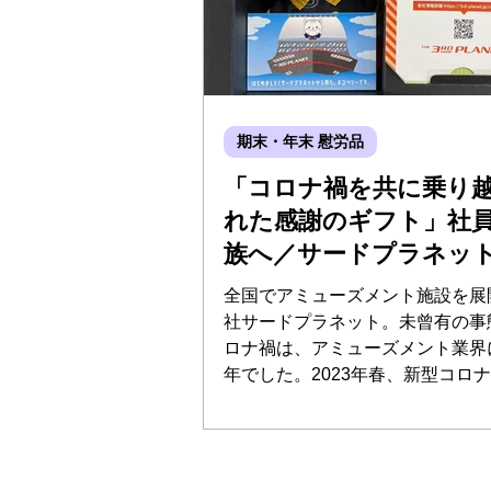
期末・年末 慰労品
「コロナ禍を共に乗り
れた感謝のギフト」社
族へ／サードプラネッ
全国でアミューズメント施設を展
社サードプラネット。未曾有の事
ロナ禍は、アミューズメント業界
年でした。2023年春、新型コロ
し行動制限などが終了。今までの
いと、弊社のサービスをご利用い