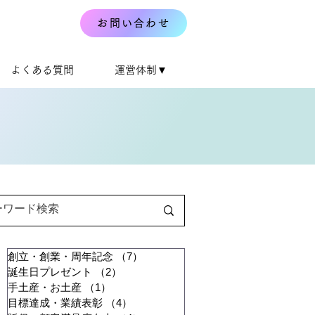
お問い合わせ
よくある質問
運営体制▼
創立・創業・周年記念
（7）
7件の記事
誕生日プレゼント
（2）
2件の記事
手土産・お土産
（1）
1件の記事
目標達成・業績表彰
（4）
4件の記事