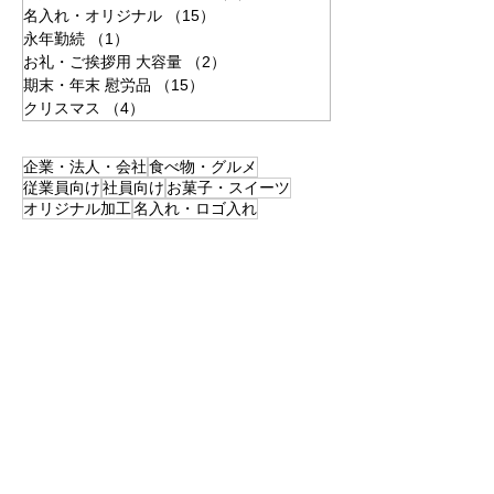
名入れ・オリジナル
（15）
15件の記事
永年勤続
（1）
1件の記事
お礼・ご挨拶用 大容量
（2）
2件の記事
期末・年末 慰労品
（15）
15件の記事
クリスマス
（4）
4件の記事
企業・法人・会社
食べ物・グルメ
従業員向け
社員向け
お菓子・スイーツ
オリジナル加工
名入れ・ロゴ入れ
時期：年末
記念品
冷凍グルメ
高級肉
業種：サービス業
従業員向け周年記念品
カタログギフト
顧客向け
従業員の家族向け
業種：メーカー
ご挨拶
業種：金融業
誕生日
ブランド菓子
業種：通信業
業種：建設業
式典・イベント参加者向け
社内表彰
業種：物流業
業種：加工業
手紙の特別仕様
追加同封・同梱
業種：化粧品
業種：教育
会員向け
業種：製造業
ノベルティ
オリジナルカタログギフト
業種：印刷会社
採用活動
業種：運送業