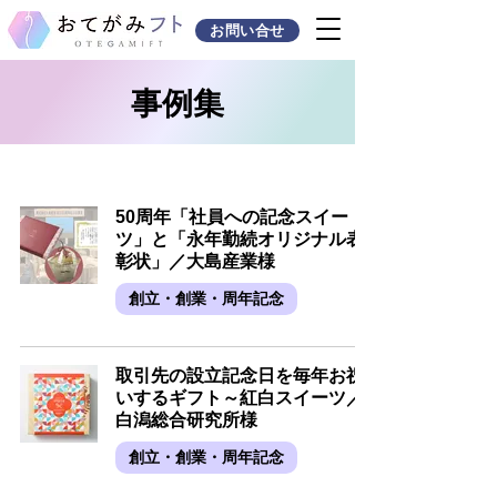
お問い合せ
事例集
50周年「社員への記念スイー
ツ」と「永年勤続オリジナル表
彰状」／大島産業様
創立・創業・周年記念
取引先の設立記念日を毎年お祝
いするギフト～紅白スイーツ／
白潟総合研究所様
創立・創業・周年記念