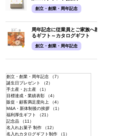
創立・創業・周年記念
周年記念に従業員とご家族へ贈
るギフト～カタログギフト
創立・創業・周年記念
創立・創業・周年記念
（7）
7件の記事
誕生日プレゼント
（2）
2件の記事
手土産・お土産
（1）
1件の記事
目標達成・業績表彰
（4）
4件の記事
販促・顧客満足度向上
（4）
4件の記事
M&A・新体制後の挨拶
（1）
1件の記事
福利厚生ギフト
（21）
21件の記事
記念品
（11）
11件の記事
名入れお菓子 制作
（12）
12件の記事
名入れカタログギフト制作
（1）
1件の記事